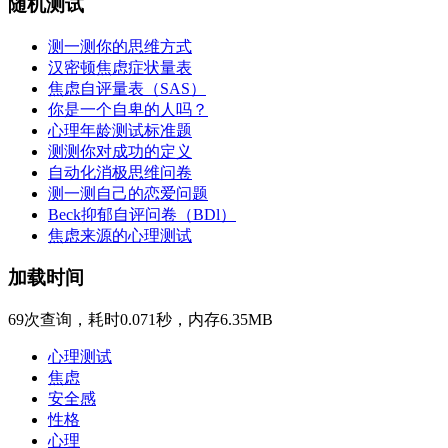
随机测试
测一测你的思维方式
汉密顿焦虑症状量表
焦虑自评量表（SAS）
你是一个自卑的人吗？
心理年龄测试标准题
测测你对成功的定义
自动化消极思维问卷
测一测自己的恋爱问题
Beck抑郁自评问卷（BDl）
焦虑来源的心理测试
加载时间
69次查询，耗时0.071秒，内存6.35MB
心理测试
焦虑
安全感
性格
心理