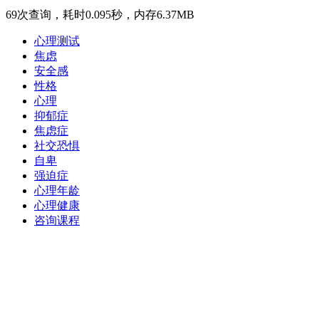
69次查询，耗时0.095秒，内存6.37MB
心理测试
焦虑
安全感
性格
心理
抑郁症
焦虑症
社交恐惧
自卑
强迫症
心理年龄
心理健康
咨询课程