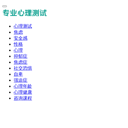
心理测试
焦虑
安全感
性格
心理
抑郁症
焦虑症
社交恐惧
自卑
强迫症
心理年龄
心理健康
咨询课程